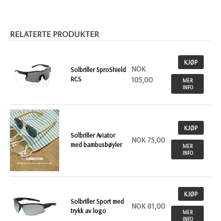
RELATERTE PRODUKTER
KJØP
NOK
Solbriller SproShield
RCS
105,00
MER
INFO
KJØP
Solbriller Aviator
NOK 75,00
med bambusbøyler
MER
INFO
KJØP
Solbriller Sport med
NOK 81,00
trykk av logo
MER
INFO