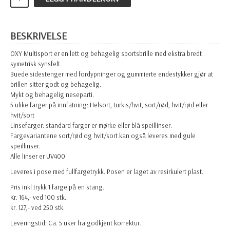
BESKRIVELSE
OXY Multisport er en lett og behagelig sportsbrille med ekstra bredt
symetrisk synsfelt.
Buede sidestenger med fordypninger og gummierte endestykker gjør at
brillen sitter godt og behagelig.
Mykt og behagelig neseparti.
5 ulike farger på innfatning: Helsort, turkis/hvit, sort/rød, hvit/rød eller
hvit/sort
Linsefarger: standard farger er mørke eller blå speillinser.
Fargevariantene sort/rød og hvit/sort kan også leveres med gule
speillinser.
Alle linser er UV400
Leveres i pose med fullfargetrykk. Posen er laget av resirkulert plast.
Pris inkl trykk 1 farge på en stang.
Kr. 164,- ved 100 stk.
kr. 127,- ved 250 stk.
Leveringstid: Ca. 5 uker fra godkjent korrektur.