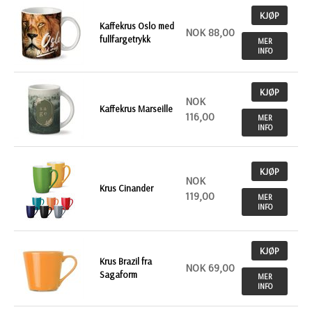
KJØP
Kaffekrus Oslo med
NOK 88,00
fullfargetrykk
MER
INFO
KJØP
NOK
Kaffekrus Marseille
116,00
MER
INFO
KJØP
NOK
Krus Cinander
119,00
MER
INFO
KJØP
Krus Brazil fra
NOK 69,00
Sagaform
MER
INFO