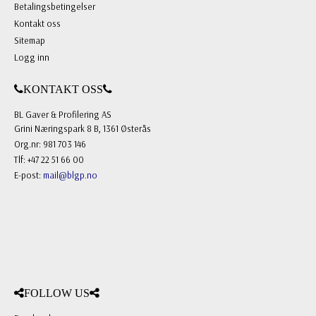
Betalingsbetingelser
Kontakt oss
Sitemap
Logg inn
KONTAKT OSS
BL Gaver & Profilering AS
Grini Næringspark 8 B, 1361 Østerås
Org.nr: 981 703 146
Tlf: +47 22 51 66 00
E-post:
mail@blgp.no
FOLLOW US