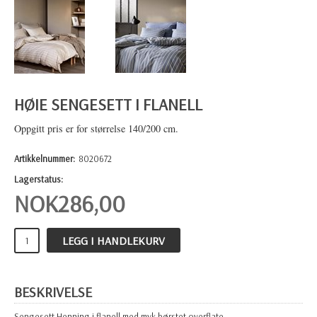
HØIE SENGESETT I FLANELL
Oppgitt pris er for størrelse 140/200 cm.
Artikkelnummer:
8020672
Lagerstatus:
NOK
286,00
LEGG I HANDLEKURV
BESKRIVELSE
Sengesett Henning i flanell med myk børstet overflate.