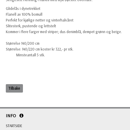
Glidelås i dynetrekket
Flanell av 100% bomull
Perfekt for kjølige netter og vinterhalvåret
Slitesterk, pustende og lettstelt
Kommer i flere farger med striper; dus denimblå, dempet grønn og beige.
Størrelse 140/200 cm
Størrelse: 140/220 cm koster kr 322,- pr stk.
Minsteantall 5 stk.
Tilbake
INFO
STARTSIDE