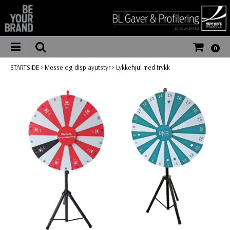
0
STARTSIDE
>
Messe og displayutstyr
>
Lykkehjul med trykk