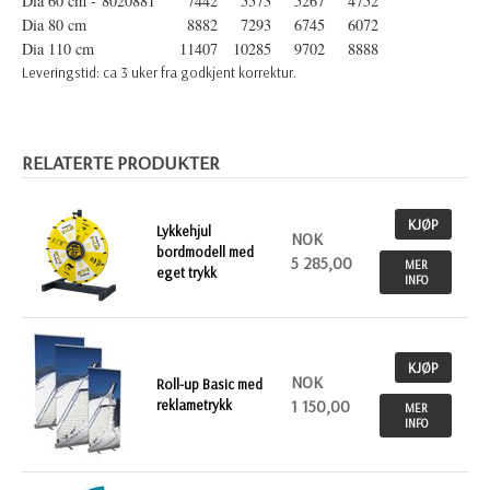
Dia 60 cm - 8020881
7442
5573
5267
4752
Dia 80 cm
8882
7293
6745
6072
Dia 110 cm
11407
10285
9702
8888
Leveringstid: ca 3 uker fra godkjent korrektur.
RELATERTE PRODUKTER
KJØP
Lykkehjul
NOK
bordmodell med
5 285,00
MER
eget trykk
INFO
KJØP
NOK
Roll-up Basic med
reklametrykk
1 150,00
MER
INFO