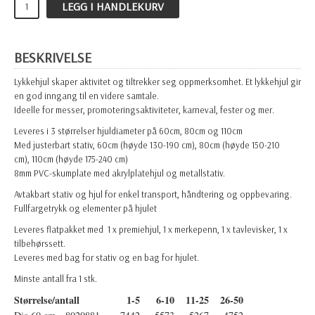
LEGG I HANDLEKURV
BESKRIVELSE
Lykkehjul skaper aktivitet og tiltrekker seg oppmerksomhet. Et lykkehjul gir
en god inngang til en videre samtale.
Ideelle for messer, promoteringsaktiviteter, karneval, fester og mer.
Leveres i 3 størrelser hjuldiameter på 60cm, 80cm og 110cm
Med justerbart stativ, 60cm (høyde 130-190 cm), 80cm (høyde 150-210
cm), 110cm (høyde 175-240 cm)
8mm PVC-skumplate med akrylplatehjul og metallstativ.
Avtakbart stativ og hjul for enkel transport, håndtering og oppbevaring.
Fullfargetrykk og elementer på hjulet
Leveres flatpakket med 1 x premiehjul, 1 x merkepenn, 1 x tavlevisker, 1 x
tilbehørssett.
Leveres med bag for stativ og en bag for hjulet.
Minste antall fra 1 stk.
Størrelse/antall
1-5
6-10
11-25
26-50