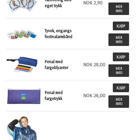
NOK 2,90
eget trykk
MER
INFO
KJØP
Tyvek, engangs
festivalarmbånd
MER
INFO
KJØP
Penal med
NOK 28,00
fargeblyanter
MER
INFO
KJØP
Penal med
NOK 26,00
fargetrykk
MER
INFO