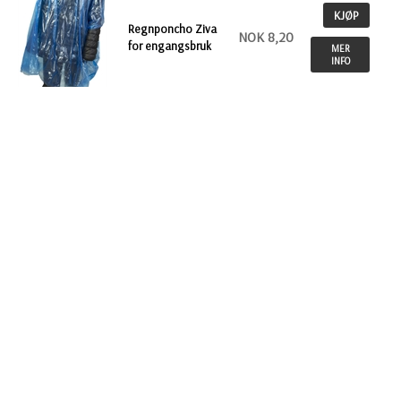
KJØP
Regnponcho Ziva
NOK 8,20
for engangsbruk
MER
INFO
Tilbake
INFO
STARTSIDE
Betalingsbetingelser