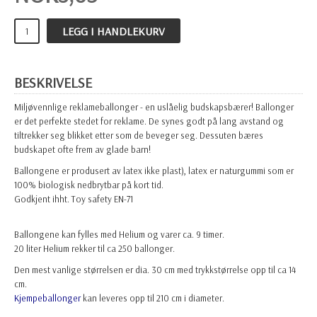
LEGG I HANDLEKURV
BESKRIVELSE
Miljøvennlige reklameballonger - en uslåelig budskapsbærer! Ballonger
er det perfekte stedet for reklame. De synes godt på lang avstand og
tiltrekker seg blikket etter som de beveger seg. Dessuten bæres
budskapet ofte frem av glade barn!
Ballongene er produsert av latex ikke plast), latex er naturgummi som er
100% biologisk nedbrytbar på kort tid.
Godkjent ihht. Toy safety EN-71
Ballongene kan fylles med Helium og varer ca. 9 timer.
20 liter Helium rekker til ca 250 ballonger.
Den mest vanlige størrelsen er dia. 30 cm med trykkstørrelse opp til ca 14
cm.
K
jempeballonger
kan leveres opp til 210 cm i diameter.