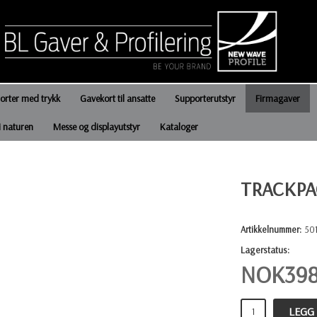
jorter med trykk
Gavekort til ansatte
Supporterutstyr
Firmagaver
i naturen
Messe og displayutstyr
Kataloger
TRACKPA
Artikkelnummer:
50
Lagerstatus:
NOK
39
LEGG