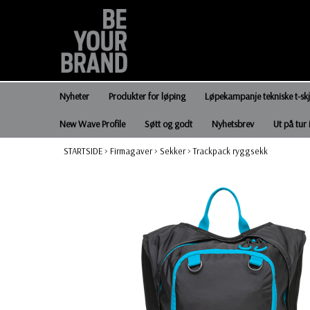
Nyheter
Produkter for løping
Løpekampanje tekniske t-sk
New Wave Profile
Søtt og godt
Nyhetsbrev
Ut på tur 
STARTSIDE
>
Firmagaver
>
Sekker
>
Trackpack ryggsekk