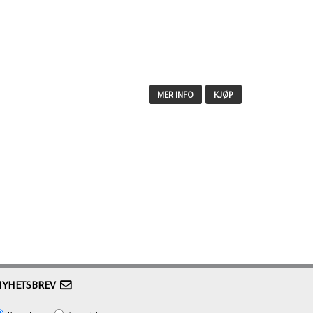
MER INFO
KJØP
NYHETSBREV