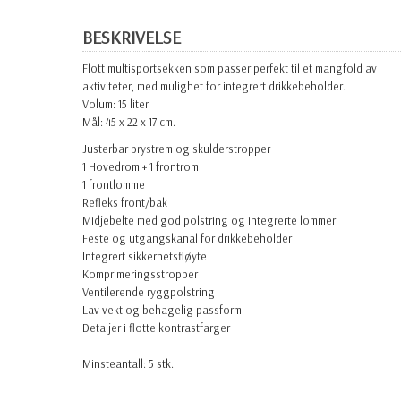
BESKRIVELSE
Flott multisportsekken som passer perfekt til et mangfold av
aktiviteter, med mulighet for integrert drikkebeholder.
Volum: 15 liter
Mål: 45 x 22 x 17 cm.
Justerbar brystrem og skulderstropper
1 Hovedrom + 1 frontrom
1 frontlomme
Refleks front/bak
Midjebelte med god polstring og integrerte lommer
Feste og utgangskanal for drikkebeholder
Integrert sikkerhetsfløyte
Komprimeringsstropper
Ventilerende ryggpolstring
Lav vekt og behagelig passform
Detaljer i flotte kontrastfarger
Minsteantall: 5 stk.