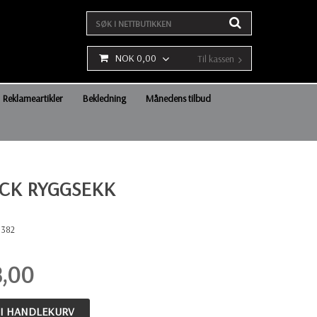
NOK 0,00
Til kassen
Reklameartikler
Bekledning
Månedens tilbud
CK RYGGSEKK
1382
8,00
 I HANDLEKURV