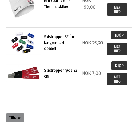
NOK
Nor Craft Zone
Thermal skilue
199,00
MER
INFO
KJØP
Skistropper SF for
NOK 23,30
langrennski -
MER
dobbel
INFO
KJØP
Skistropper røde 32
NOK 7,00
cm
MER
INFO
Tilbake