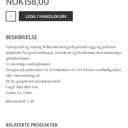
NOK
158,00
LEGG I HANDLEKURV
BESKRIVELSE
Funksjonell og romslig hoftesekk med godt polstret rygg og perforert
midjebelte for god ventilasjon. Hovedrom og frontlomme med innvendige
glidelåslommer.
To utvendige nettinglommer.
Stropper på undersiden for å komprimere evt. for å feste overflødige klær
eller sitteunderlag etc.
Ett års garanti mot produksjonsfeil.
Farge: Rød eller sort.
Volum: Ca. 6 liter.
Minstenatall: 5 stk
RELATERTE PRODUKTER