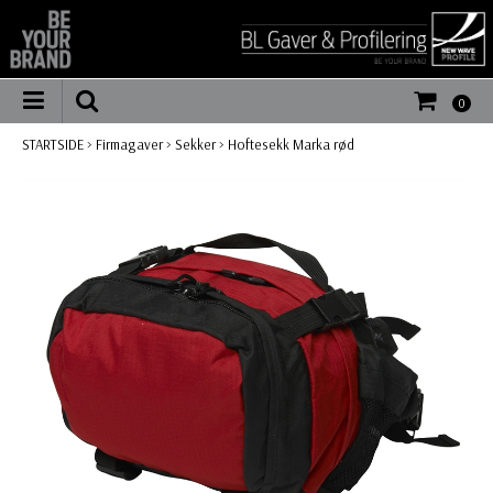
0
STARTSIDE
>
Firmagaver
>
Sekker
>
Hoftesekk Marka rød