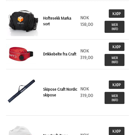
KJØP
NOK
Hoftesekk Marka
sort
158,00
MER
INFO
KJØP
NOK
Drikkebelte fra Craft
319,00
MER
INFO
KJØP
NOK
Skipose Craft Nordic
skipose
319,00
MER
INFO
KJØP