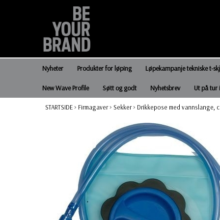
Nyheter
Produkter for løping
Løpekampanje tekniske t-sk
New Wave Profile
Søtt og godt
Nyhetsbrev
Ut på tur 
STARTSIDE
>
Firmagaver
>
Sekker
>
Drikkepose med vannslange, ca 