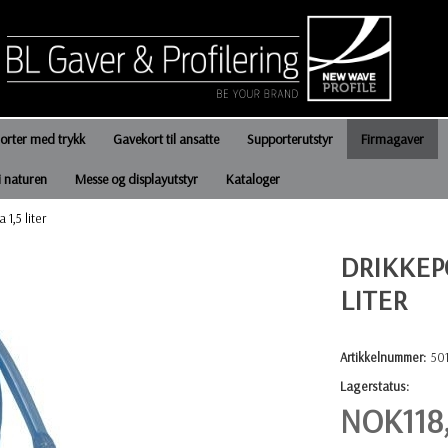
jorter med trykk
Gavekort til ansatte
Supporterutstyr
Firmagaver
i naturen
Messe og displayutstyr
Kataloger
1,5 liter
DRIKKEP
LITER
Artikkelnummer:
501
Lagerstatus:
NOK
118