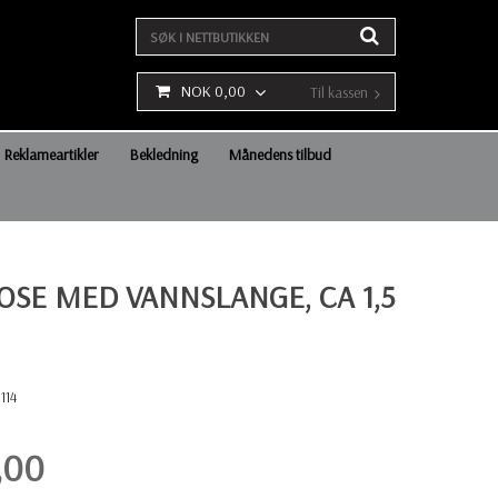
NOK 0,00
Til kassen
Reklameartikler
Bekledning
Månedens tilbud
OSE MED VANNSLANGE, CA 1,5
114
,00