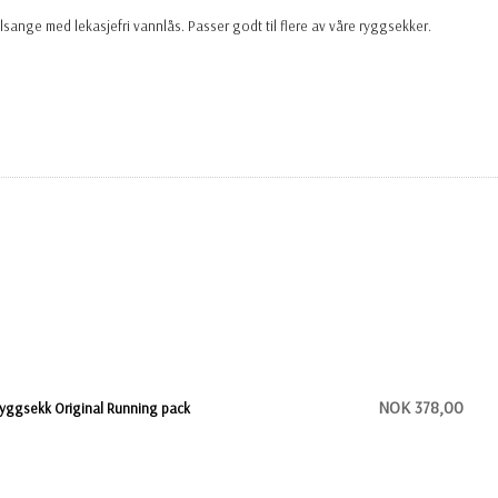
lsange med lekasjefri vannlås. Passer godt til flere av våre ryggsekker.
NOK 378,00
yggsekk Original Running pack