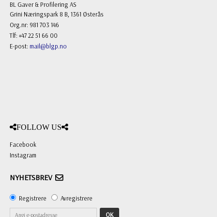
BL Gaver & Profilering AS
Grini Næringspark 8 B, 1361 Østerås
Org.nr: 981 703 146
Tlf: +47 22 51 66 00
E-post:
mail@blgp.no
FOLLOW US
Facebook
Instagram
NYHETSBREV
Registrere
Avregistrere
OK