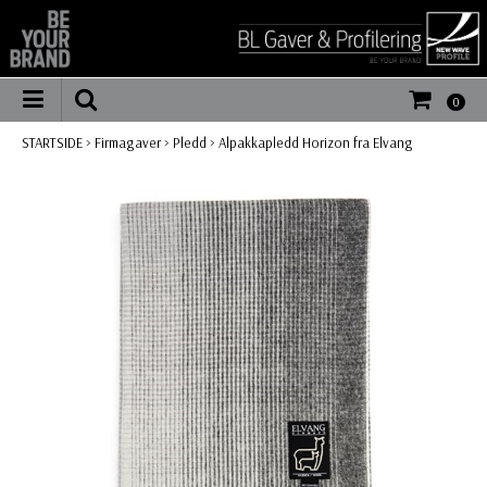
0
STARTSIDE
>
Firmagaver
>
Pledd
>
Alpakkapledd Horizon fra Elvang