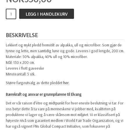
LEGG I HANDLEKURV
BESKRIVELSE
Lekkert og mykt pledd fremstilt av alpakka, ull og microfiber. Som gjør de
tynne og lette, men samtidig lune og gode. Leveres i god lengde, 200 cm.
Materiale: 50% alpakka, 40% ull og 10% microfiber.
Mål: 130 x 200 cm.
Leveres i flott gaveeske
Minsteantall: 5 stk.
Større fargeutvalg av dette pleddet
her.
Bærekraft og ansvar er grunnpilarene til Elvang
Det er vår raison d’être og midtpunkt for hver eneste beslutning vi tar. For
oss betyr dette å ta vare på menneskene vi jobber med, kvaliteten på
produktene vi lager og å være skånsom mot miljøet. Vi er klassifisert på
høyeste nivå som garantert medlem i World Fair Trade Organization, og vi
har også signert FNs Global Compact Initiative, som fokuserer på