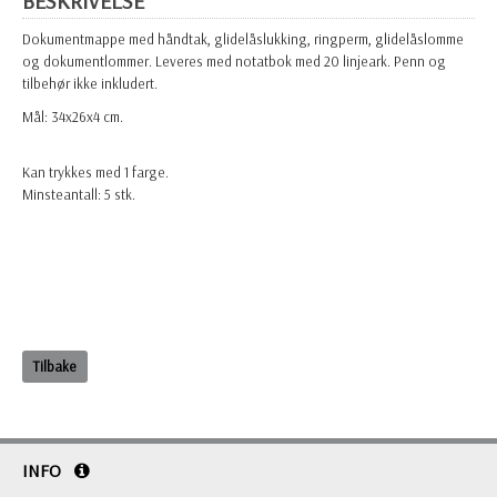
BESKRIVELSE
Dokumentmappe med håndtak, glidelåslukking, ringperm, glidelåslomme
og dokumentlommer. Leveres med notatbok med 20 linjeark. Penn og
tilbehør ikke inkludert.
Mål: 34x26x4 cm.
Kan trykkes med 1 farge.
Minsteantall: 5 stk.
Tilbake
INFO