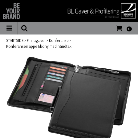
0
STARTSIDE
>
Firmagaver
>
Konferanse
>
Konferansemappe Ebony med håndtak