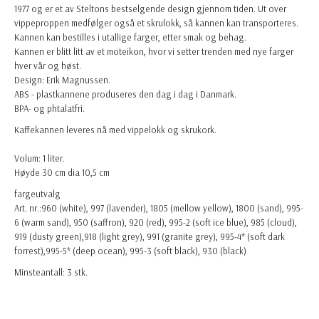
1977 og er et av Steltons bestselgende design gjennom tiden. Ut over
vippeproppen medfølger også et skrulokk, så kannen kan transporteres.
Kannen kan bestilles i utallige farger, etter smak og behag.
Kannen er blitt litt av et moteikon, hvor vi setter trenden med nye farger
hver vår og høst.
Design: Erik Magnussen.
ABS - plastkannene produseres den dag i dag i Danmark.
BPA- og phtalatfri.
Kaffekannen leveres nå med vippelokk og skrukork.
Volum: 1 liter.
Høyde 30 cm dia 10,5 cm
fargeutvalg
Art. nr.:960 (white), 997 (lavender), 1805 (mellow yellow), 1800 (sand), 995-
6 (warm sand), 950 (saffron), 920 (red), 995-2 (soft ice blue), 985 (cloud),
919 (dusty green),918 (light grey), 991 (granite grey), 995-4* (soft dark
forrest),995-5* (deep ocean), 995-3 (soft black), 930 (black)
Minsteantall: 3 stk.