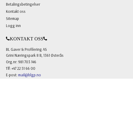
Betalingsbetingelser
Kontakt oss
Sitemap
Logg inn
KONTAKT OSS
BL Gaver & Profilering AS
Grini Næringspark 8 B, 1361 Østerås
Org.nr: 981 703 146
Tlf: +47 22 51 66 00
E-post:
mail@blgp.no
FOLLOW US