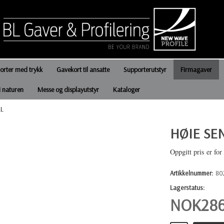
jorter med trykk
Gavekort til ansatte
Supporterutstyr
Firmagaver
i naturen
Messe og displayutstyr
Kataloger
LL
HØIE SE
Oppgitt pris er for
Artikkelnummer:
80
Lagerstatus:
NOK
28