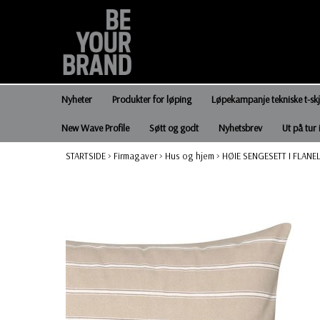
Nyheter
Produkter for løping
Løpekampanje tekniske t-sk
New Wave Profile
Søtt og godt
Nyhetsbrev
Ut på tur 
STARTSIDE
>
Firmagaver
>
Hus og hjem
>
HØIE SENGESETT I FLANE