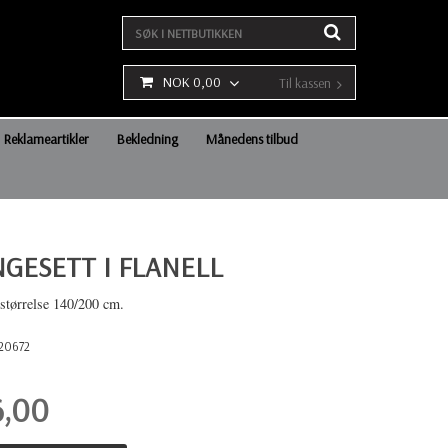
NOK 0,00
Til kassen
Reklameartikler
Bekledning
Månedens tilbud
NGESETT I FLANELL
 størrelse 140/200 cm.
20672
6,00