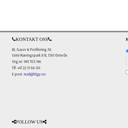
KONTAKT OSS
BL Gaver & Profilering AS
Grini Næringspark 8 B, 1361 Østerås
Org.nr: 981 703 146
Tlf: +47 22 51 66 00
E-post:
mail@blgp.no
FOLLOW US