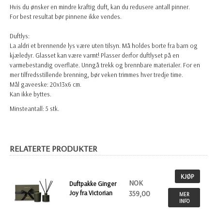
Hvis du ønsker en mindre kraftig duft, kan du redusere antall pinner.
For best resultat bør pinnene ikke vendes.
Duftlys:
La aldri et brennende lys være uten tilsyn. Må holdes borte fra barn og
kjæledyr. Glasset kan være varmt! Plasser derfor duftlyset på en
varmebestandig overflate. Unngå trekk og brennbare materialer. For en
mer tilfredsstillende brenning, bør veken trimmes hver tredje time.
Mål gaveeske: 20x13x6 cm.
Kan ikke byttes.
Minsteantall: 5 stk.
RELATERTE PRODUKTER
KJØP
NOK
Duftpakke Ginger
Joy fra Victorian
359,00
MER
INFO