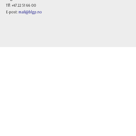
Tlf: +47 22 51 66 00
E-post:
mail@blgp.no
FOLLOW US
Facebook
Instagram
NYHETSBREV
Registrere
Avregistrere
OK
Priser inkl. mva