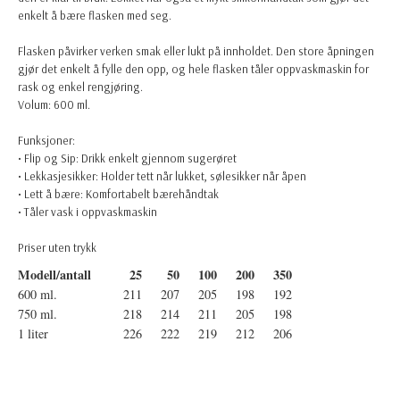
enkelt å bære flasken med seg.
Flasken påvirker verken smak eller lukt på innholdet. Den store åpningen
gjør det enkelt å fylle den opp, og hele flasken tåler oppvaskmaskin for
rask og enkel rengjøring.
Volum: 600 ml.
Funksjoner:
• Flip og Sip: Drikk enkelt gjennom sugerøret
• Lekkasjesikker: Holder tett når lukket, sølesikker når åpen
• Lett å bære: Komfortabelt bærehåndtak
• Tåler vask i oppvaskmaskin
Priser uten trykk
Modell/antall
25
50
100
200
350
600 ml.
211
207
205
198
192
750 ml.
218
214
211
205
198
1 liter
226
222
219
212
206