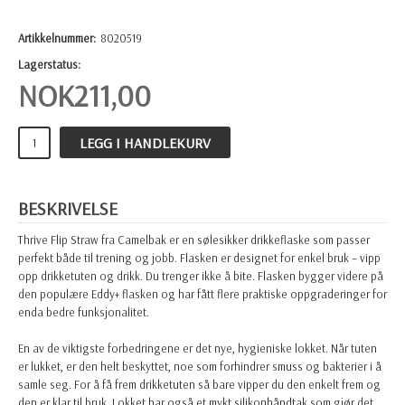
Artikkelnummer:
8020519
Lagerstatus:
NOK
211,00
LEGG I HANDLEKURV
BESKRIVELSE
Thrive Flip Straw fra Camelbak er en sølesikker drikkeflaske som passer
perfekt både til trening og jobb. Flasken er designet for enkel bruk – vipp
opp drikketuten og drikk. Du trenger ikke å bite. Flasken bygger videre på
den populære Eddy+ flasken og har fått flere praktiske oppgraderinger for
enda bedre funksjonalitet.
En av de viktigste forbedringene er det nye, hygieniske lokket. Når tuten
er lukket, er den helt beskyttet, noe som forhindrer smuss og bakterier i å
samle seg. For å få frem drikketuten så bare vipper du den enkelt frem og
den er klar til bruk. Lokket har også et mykt silikonhåndtak som gjør det