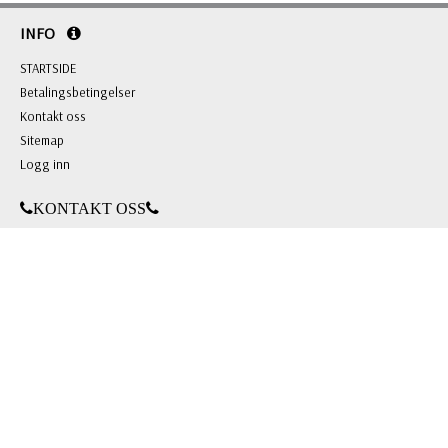
INFO
STARTSIDE
Betalingsbetingelser
Kontakt oss
Sitemap
Logg inn
KONTAKT OSS
BL Gaver & Profilering AS
Grini Næringspark 8 B, 1361 Østerås
Org.nr: 981 703 146
Tlf: +47 22 51 66 00
E-post:
mail@blgp.no