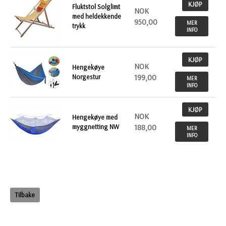
KJØP
Fluktstol Solglimt
NOK
med heldekkende
950,00
MER
trykk
INFO
KJØP
NOK
Hengekøye
Norgestur
199,00
MER
INFO
KJØP
NOK
Hengekøye med
myggnetting NW
188,00
MER
INFO
Tilbake