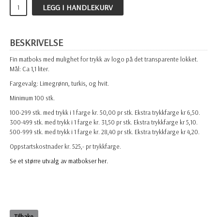
LEGG I HANDLEKURV
BESKRIVELSE
Fin matboks med mulighet for trykk av logo på det transparente lokket.
Mål: Ca 1,1 liter.
Fargevalg: Limegrønn, turkis, og hvit.
Minimum 100 stk.
100-299 stk. med trykk i 1 farge kr. 50,00 pr stk. Ekstra trykkfarge kr 6,50.
300-499 stk. med trykk i 1 farge kr. 31,50 pr stk. Ekstra trykkfarge kr 5,10.
500-999 stk. med trykk i 1 farge kr. 28,40 pr stk. Ekstra trykkfarge kr 4,20.
Oppstartskostnader kr. 525,- pr trykkfarge.
Se et større utvalg av matbokser her.
Tilbake