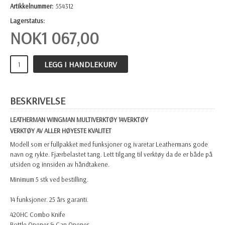
Artikkelnummer:
554312
Lagerstatus:
NOK
1 067,00
LEGG I HANDLEKURV
BESKRIVELSE
LEATHERMAN WINGMAN MULTIVERKTØY 14VERKTØY
VERKTØY AV ALLER HØYESTE KVALITET
Modell som er fullpakket med funksjoner og ivaretar Leathermans gode
navn og rykte. Fjærbelastet tang. Lett tilgang til verktøy da de er både på
utsiden og innsiden av håndtakene.
Minimum 5 stk ved bestilling.
14 funksjoner. 25 års garanti.
420HC Combo Knife
Bottle Opener & Can Opener