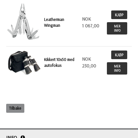
KJØP
NOK
Leatherman
Wingman
1 067,00
MER
INFO
KJØP
NOK
Kikkert 10x50 med
autofokus
230,00
MER
INFO
Tilbake
INFO