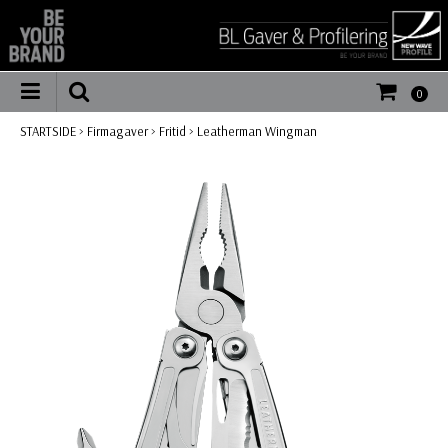
0
STARTSIDE
>
Firmagaver
>
Fritid
>
Leatherman Wingman