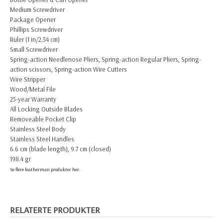
Medium Screwdriver
Package Opener
Phillips Screwdriver
Ruler (1 in/2.54 cm)
Small Screwdriver
Spring-action Needlenose Pliers, Spring-action Regular Pliers, Spring-
action scissors, Spring-action Wire Cutters
Wire Stripper
Wood/Metal File
25-year Warranty
All Locking Outside Blades
Removeable Pocket Clip
Stainless Steel Body
Stainless Steel Handles
6.6 cm (blade length), 9.7 cm (closed)
198.4 gr
Se flere leatherman produkter her.
RELATERTE PRODUKTER