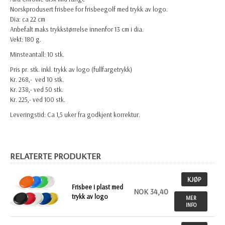
Norskprodusert frisbee for frisbeegolf med trykk av logo.
Dia: ca 22 cm
Anbefalt maks trykkstørrelse innenfor 13 cm i dia.
Vekt: 180 g.
Minsteantall: 10 stk.
Pris pr. stk. inkl. trykk av logo (fullfargetrykk)
Kr. 268,- ved 10 stk.
Kr. 238,- ved 50 stk.
Kr. 225,- ved 100 stk.
Leveringstid: Ca 1,5 uker fra godkjent korrektur.
RELATERTE PRODUKTER
KJØP
Frisbee i plast med
NOK 34,40
trykk av logo
MER
INFO