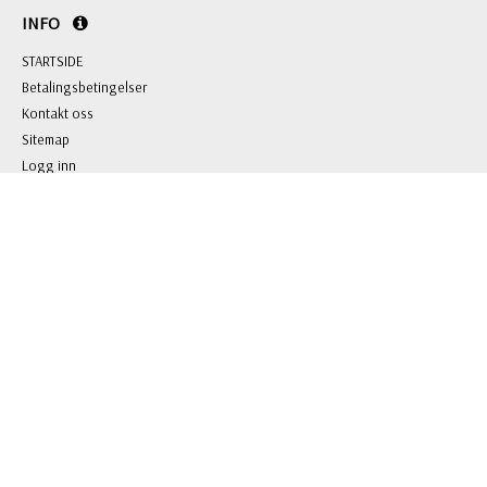
INFO
STARTSIDE
Betalingsbetingelser
Kontakt oss
Sitemap
Logg inn
KONTAKT OSS
BL Gaver & Profilering AS
Grini Næringspark 8 B, 1361 Østerås
Org.nr: 981 703 146
Tlf: +47 22 51 66 00
E-post:
mail@blgp.no