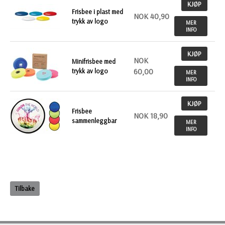
KJØP
Frisbee i plast med
NOK 40,90
trykk av logo
MER
INFO
KJØP
NOK
Minifrisbee med
trykk av logo
60,00
MER
INFO
KJØP
Frisbee
NOK 18,90
sammenleggbar
MER
INFO
Tilbake