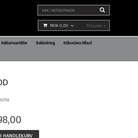
NOK 0,00
Til kassen
Reklameartikler
Bekledning
Månedens tilbud
DD
20758
98,00
 I HANDLEKURV