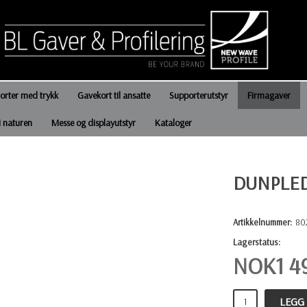
jorter med trykk
Gavekort til ansatte
Supporterutstyr
Firmagaver
i naturen
Messe og displayutstyr
Kataloger
DUNPLE
Artikkelnummer:
80
Lagerstatus:
NOK
1 4
LEGG