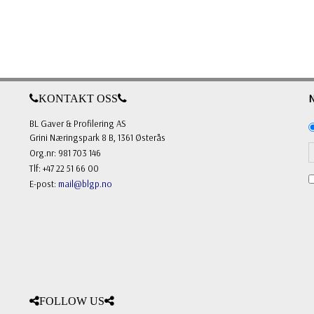
KONTAKT OSS
BL Gaver & Profilering AS
Grini Næringspark 8 B, 1361 Østerås
Org.nr: 981 703 146
Tlf: +47 22 51 66 00
E-post:
mail@blgp.no
FOLLOW US