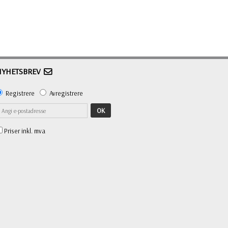
NYHETSBREV
Registrere
Avregistrere
OK
Priser inkl. mva