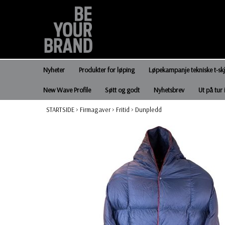
Nyheter
Produkter for løping
Løpekampanje tekniske t-sk
New Wave Profile
Søtt og godt
Nyhetsbrev
Ut på tur 
STARTSIDE
>
Firmagaver
>
Fritid
>
Dunpledd