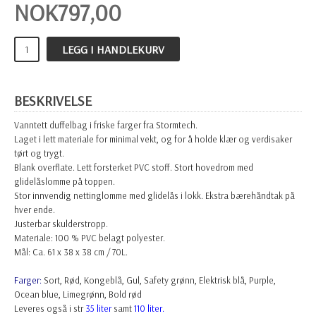
NOK
797,00
LEGG I HANDLEKURV
BESKRIVELSE
Vanntett duffelbag i friske farger fra Stormtech.
Laget i lett materiale for minimal vekt, og for å holde klær og verdisaker
tørt og trygt.
Blank overflate. Lett forsterket PVC stoff. Stort hovedrom med
glidelåslomme på toppen.
Stor innvendig nettinglomme med glidelås i lokk. Ekstra bærehåndtak på
hver ende.
Justerbar skulderstropp.
Materiale: 100 % PVC belagt polyester.
Mål: Ca. 61 x 38 x 38 cm / 70L.
Farger:
Sort, Rød, Kongeblå, Gul, Safety grønn, Elektrisk blå, Purple,
Ocean blue, Limegrønn, Bold rød
Leveres også i str
35 liter
samt
110 liter.