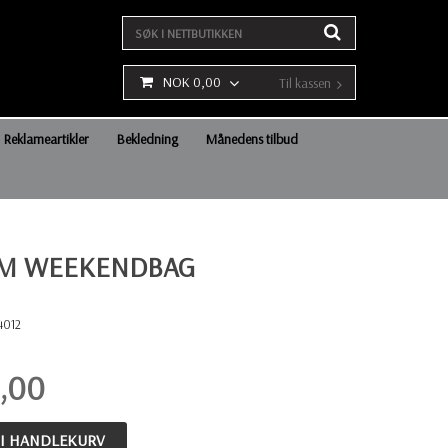
NOK 0,00
Til kassen
Reklameartikler
Bekledning
Månedens tilbud
M WEEKENDBAG
4012
,00
 I HANDLEKURV