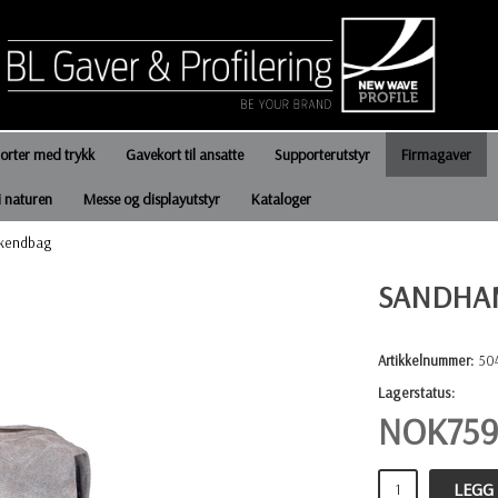
jorter med trykk
Gavekort til ansatte
Supporterutstyr
Firmagaver
i naturen
Messe og displayutstyr
Kataloger
kendbag
SANDHA
Artikkelnummer:
50
Lagerstatus:
NOK
759
LEGG