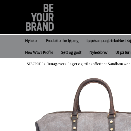
Nyheter
Produkter for løping
Løpekampanje tekniske t-sk
New Wave Profile
Søtt og godt
Nyhetsbrev
Ut på tur 
STARTSIDE
>
Firmagaver
>
Bager og trillekofferter
>
Sandham wee