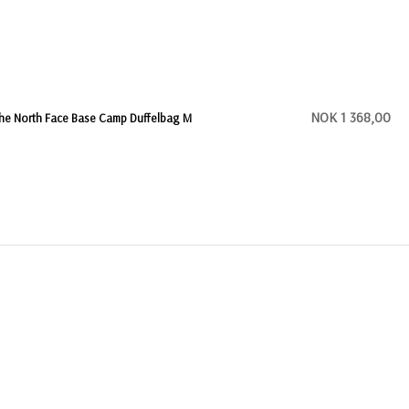
NOK 1 368,00
he North Face Base Camp Duffelbag M
NOK 1 293,00
he North Face Base Camp Duffelbag S