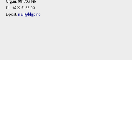
Org.nr: 981 703 146
Tlf: +47 22 51 66 00
E-post:
mail@blgp.no
FOLLOW US
Facebook
Instagram
NYHETSBREV
Registrere
Avregistrere
OK
Priser inkl. mva