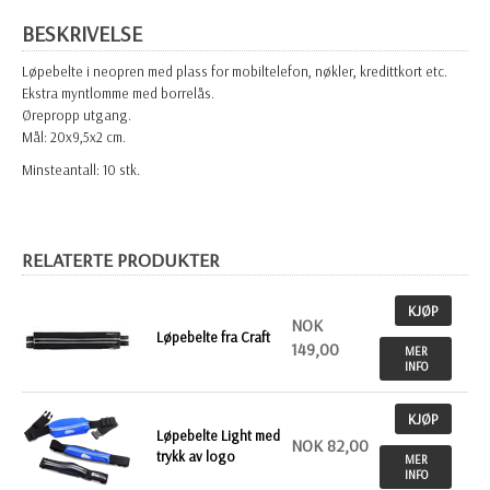
BESKRIVELSE
Løpebelte i neopren med plass for mobiltelefon, nøkler, kredittkort etc.
Ekstra myntlomme med borrelås.
Ørepropp utgang.
Mål: 20x9,5x2 cm.
Minsteantall: 10 stk.
RELATERTE PRODUKTER
KJØP
NOK
Løpebelte fra Craft
149,00
MER
INFO
KJØP
Løpebelte Light med
NOK 82,00
trykk av logo
MER
INFO