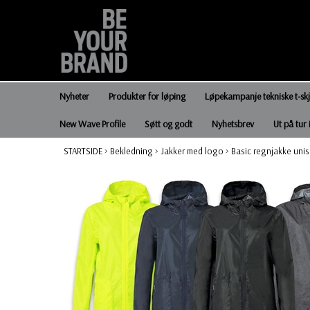
Nyheter
Produkter for løping
Løpekampanje tekniske t-sk
New Wave Profile
Søtt og godt
Nyhetsbrev
Ut på tur 
STARTSIDE
>
Bekledning
>
Jakker med logo
>
Basic regnjakke uni