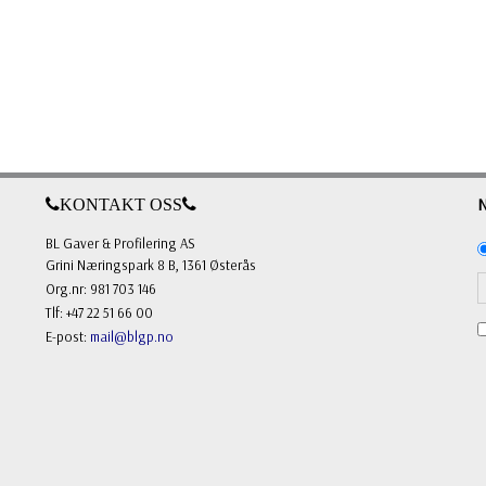
KONTAKT OSS
BL Gaver & Profilering AS
Grini Næringspark 8 B, 1361 Østerås
Org.nr: 981 703 146
Tlf: +47 22 51 66 00
E-post:
mail@blgp.no