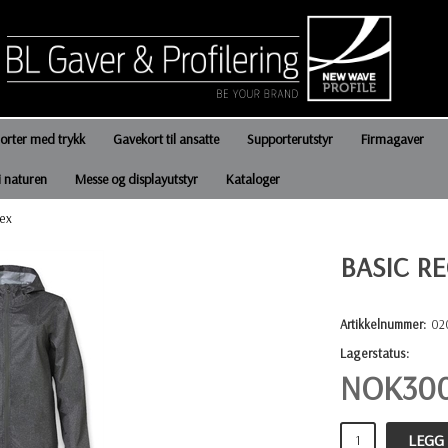
jorter med trykk
Gavekort til ansatte
Supporterutstyr
Firmagaver
i naturen
Messe og displayutstyr
Kataloger
sex
BASIC R
Artikkelnummer:
02
Lagerstatus:
NOK
30
LEGG