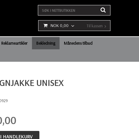
NOK 0,00
Til kassen
Reklameartikler
Bekledning
Månedens tilbud
EGNJAKKE UNISEX
0929
0,00
 I HANDLEKURV