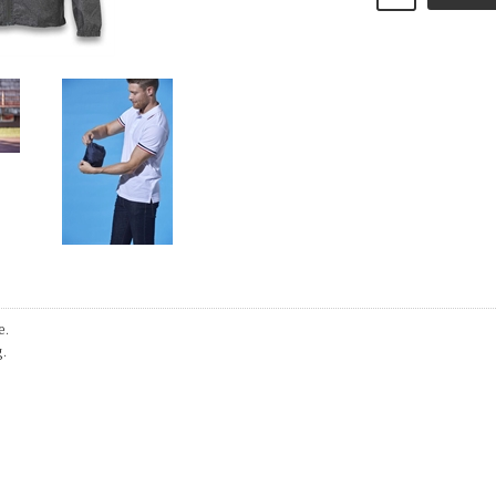
e.
g.