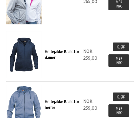
265,00
MER
INFO
KJØP
NOK
Hettejakke Basic for
damer
239,00
MER
INFO
KJØP
NOK
Hettejakke Basic for
herrer
239,00
MER
INFO