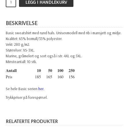
LEGG I HANDLEKURV
BESKRIVELSE
Basic sweatshirt med rund hals. Unisexmodell med rib i mansjett og midje.
Kvalitet: 65% bomull/35% polyester.
Vekt: 280 g/m2.
Størrelser: XS-3XL.
Marine, gråmelert og sort også i str. 4XL og 5XL.
Minsteantall: 10 stk.
Antall
10
50
100
250
Pris
185
165
160
156
Se hele Basic serien
her.
Trykkpriser på forespørsel.
RELATERTE PRODUKTER