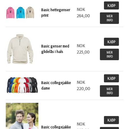
KJØP
NOK
Basic hettegenser
print
264,00
MER
INFO
KJØP
NOK
Basic genser med
glidelås i hals
225,00
MER
INFO
KJØP
NOK
Basic collegejakke
dame
220,00
MER
INFO
KJØP
NOK
Basic collegejakke