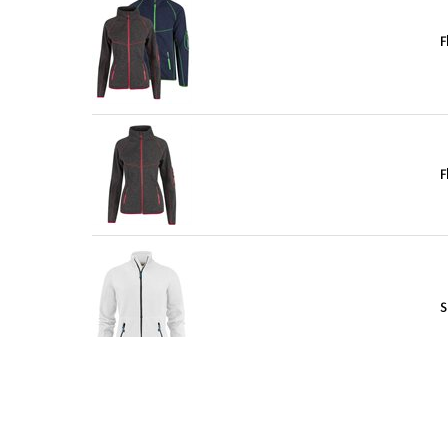
F
F
S