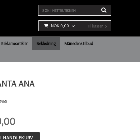
NOK 0,00
Til kassen
Reklameartikler
Bekledning
Månedens tilbud
ANTA ANA
2468
9,00
 I HANDLEKURV