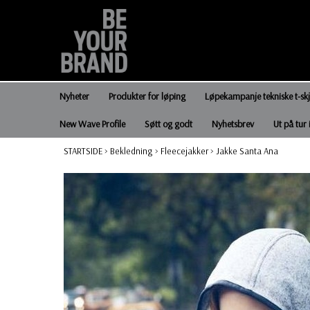
Nyheter
Produkter for løping
Løpekampanje tekniske t-sk
New Wave Profile
Søtt og godt
Nyhetsbrev
Ut på tur 
STARTSIDE
>
Bekledning
>
Fleecejakker
>
Jakke Santa Ana