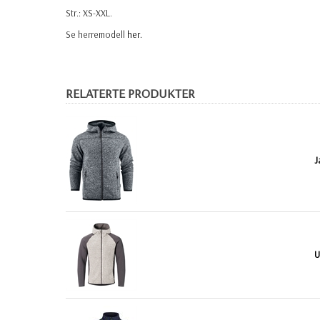
Str.: XS-XXL.
Se herremodell
her.
RELATERTE PRODUKTER
J
U