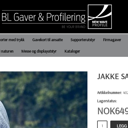
jorter med trykk
Gavekort til ansatte
Supporterutstyr
Firmagaver
i naturen
Messe og displayutstyr
Kataloger
JAKKE S
Artikkelnummer:
40
Lagerstatus:
NOK
64
LEGG