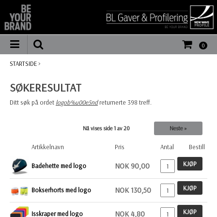
0
STARTSIDE
>
SØKERESULTAT
Ditt søk på ordet
logob%u00e5nd
returnerte 398 treff.
Nå vises side
1
av 20
Neste »
Artikkelnavn
Pris
Antal
Bestill
KJØP
NOK 90,00
Badehette med logo
KJØP
NOK 130,50
Bokserhorts med logo
KJØP
NOK 4,80
Isskraper med logo