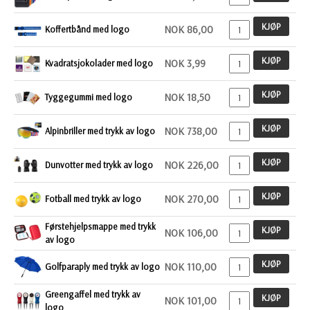
KJØP
NOK 86,00
Koffertbånd med logo
KJØP
NOK 3,99
Kvadratsjokolader med logo
KJØP
NOK 18,50
Tyggegummi med logo
KJØP
NOK 738,00
Alpinbriller med trykk av logo
KJØP
NOK 226,00
Dunvotter med trykk av logo
KJØP
NOK 270,00
Fotball med trykk av logo
Førstehjelpsmappe med trykk
KJØP
NOK 106,00
av logo
KJØP
NOK 110,00
Golfparaply med trykk av logo
Greengaffel med trykk av
KJØP
NOK 101,00
logo