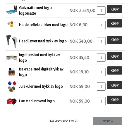
Gulvmatte med logo
KJØP
NOK 2 334,00
logomatte
KJØP
NOK 6,80
Harde refleksbrikker med logo
KJØP
NOK 340,00
HeadCover med trykk av logo
Ingefærshot med trykk av
KJØP
NOK 35,40
logo
Isskrape med digitaltrykk av
KJØP
NOK 19,10
logo
KJØP
NOK 59,00
Julekuler med trykk av logo
KJØP
NOK 59,00
Lue med innvevd logo
Nå vises side
1
av 20
Neste »