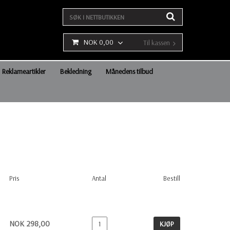
NOK 0,00
Til kassen
Reklameartikler
Bekledning
Månedens tilbud
Pris
Antal
Bestill
NOK 298,00
KJØP