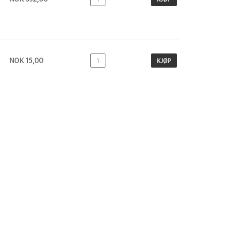
NOK 15,00
KJØP
NOK 376,00
KJØP
NYHETSBREV
Registrere
Avregistrere
OK