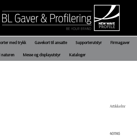
jorter med trykk
Gavekort til ansatte
Supporterutstyr
Firmagaver
i naturen
Messe og displayutstyr
Kataloger
Artikkelnr
401145