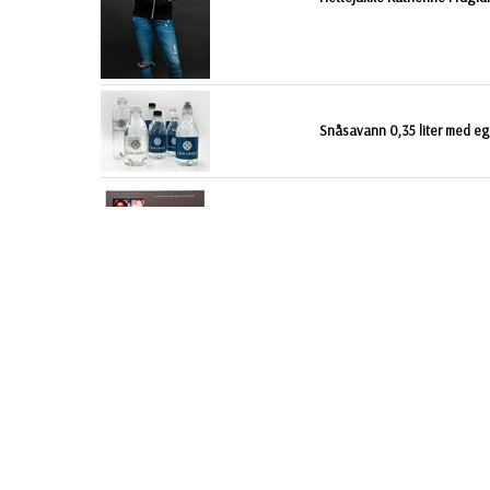
Snåsavann 0,35 liter med eg
Konfekteske Sjokoladefryd f
INFO
STARTSIDE
Betalingsbetingelser
Kontakt oss
Sitemap