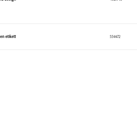
en etikett
554472
ra Jentene på Tunet
116698
KONTAKT OSS
BL Gaver & Profilering AS
Grini Næringspark 8 B, 1361 Østerås
Org.nr: 981 703 146
Tlf: +47 22 51 66 00