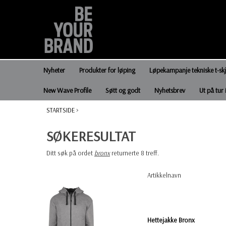
Nyheter
Produkter for løping
Løpekampanje tekniske t-sk
New Wave Profile
Søtt og godt
Nyhetsbrev
Ut på tur 
STARTSIDE
>
SØKERESULTAT
Ditt søk på ordet
bronx
returnerte 8 treff.
Artikkelnavn
Hettejakke Bronx