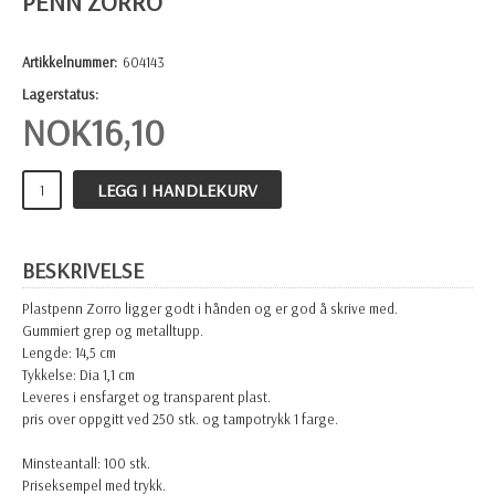
PENN ZORRO
Artikkelnummer:
604143
Lagerstatus:
NOK
16,10
LEGG I HANDLEKURV
BESKRIVELSE
Plastpenn Zorro ligger godt i hånden og er god å skrive med.
Gummiert grep og metalltupp.
Lengde: 14,5 cm
Tykkelse: Dia 1,1 cm
Leveres i ensfarget og transparent plast.
pris over oppgitt ved 250 stk. og tampotrykk 1 farge.
Minsteantall: 100 stk.
Priseksempel med trykk.