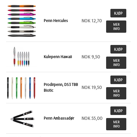
KJØP
NOK 12,70
Penn Hercules
MER
INFO
KJØP
NOK 9,50
Kulepenn Hawaii
MER
INFO
KJØP
Prodirpenn, DS3 TBB
NOK 19,50
Biotic
MER
INFO
KJØP
NOK 55,00
Penn Ambassadør
MER
INFO