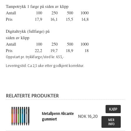
Tampotrykk 1 farge på siden av klipp
Antall
100
250
500
1000
Pris
17,9
16,1
15,5
14,8
Digitaltrykk (fullfarge) på
siden av klipp
Antall
100
250
500
1000
Pris
22,2
19,7
18,9
18
Oppstart pr. trykkfarge/sted kr. 653,-
Leveringstid: Ca 2,5 uke etter godkjent korrektur.
RELATERTE PRODUKTER
KJØP
Metallpenn Alicante
NOK 16,20
gummiert
MER
INFO