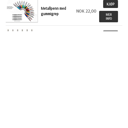
KJØP
Metallpenn med
NOK 22,00
gummigrep
MER
INFO
KJØP
NOK
Ballograf Rondo
Classic kulepenn
60,00
MER
INFO
KJØP
NOK 16,70
Prodirpenn, DS3 TFF
MER
INFO
KJØP
NOK 12,90
Metallpenn Alicante
MER
INFO