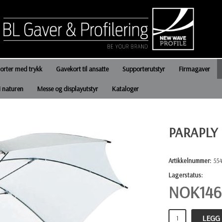
jorter med trykk
Gavekort til ansatte
Supporterutstyr
Firmagaver
i naturen
Messe og displayutstyr
Kataloger
PARAPLY
Artikkelnummer:
55
Lagerstatus:
NOK
146
LEGG