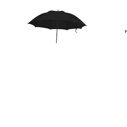
P
P
P