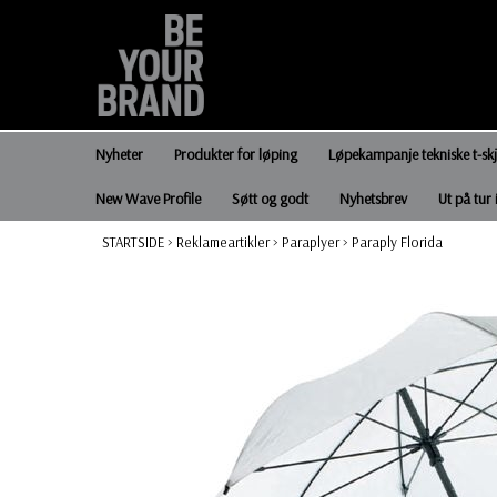
Nyheter
Produkter for løping
Løpekampanje tekniske t-sk
New Wave Profile
Søtt og godt
Nyhetsbrev
Ut på tur 
STARTSIDE
>
Reklameartikler
>
Paraplyer
>
Paraply Florida