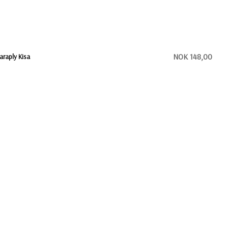
NOK 148,00
araply Kisa
NOK 90,00
araply Oho sammeleggbar
NOK 80,00
araply Barry