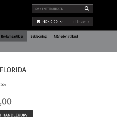
NOK 0,00
Til kassen
Reklameartikler
Bekledning
Månedens tilbud
 FLORIDA
4304
,00
 I HANDLEKURV