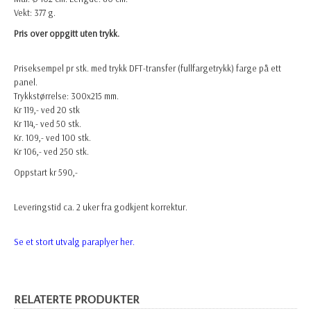
Vekt: 377 g.
Pris over oppgitt uten trykk.
Priseksempel pr stk. med trykk DFT-transfer (fullfargetrykk) farge på ett
panel.
Trykkstørrelse: 300x215 mm.
Kr 119,- ved 20 stk
Kr 114,- ved 50 stk.
Kr. 109,- ved 100 stk.
Kr 106,- ved 250 stk.
Oppstart kr 590,-
Leveringstid ca. 2 uker fra godkjent korrektur.
Se et stort utvalg paraplyer
her.
RELATERTE PRODUKTER