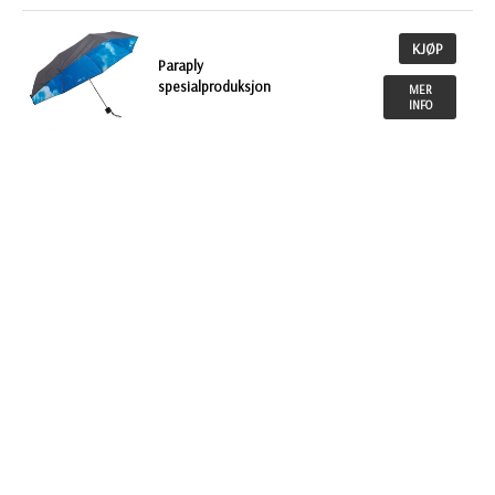
KJØP
Paraply
spesialproduksjon
MER
INFO
KJØP
NOK
Paraply Florida
146,00
MER
INFO
KJØP
NOK 69,00
Paraply Sort 106
MER
INFO
KJØP
Engangs
NOK 12,20
regnponcho Mayan
MER
av resirkulert plast
INFO