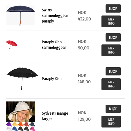
KJØP
Swims
NOK
sammenleggbar
432,00
MER
paraply
INFO
KJØP
NOK
Paraply Oho
sammeleggbar
90,00
MER
INFO
KJØP
NOK
Paraply Kisa
148,00
MER
INFO
KJØP
NOK
Sydvest i mange
farger
129,00
MER
INFO