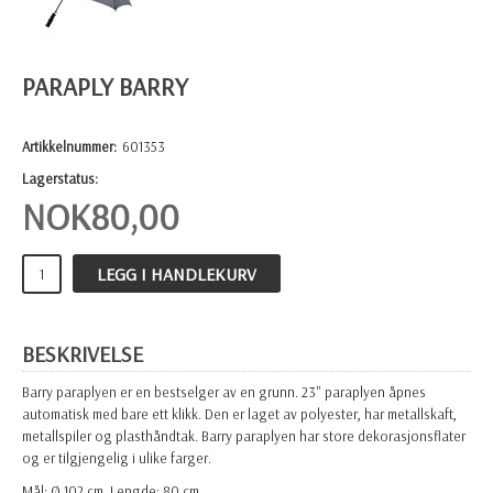
PARAPLY BARRY
Artikkelnummer:
601353
Lagerstatus:
NOK
80,00
LEGG I HANDLEKURV
BESKRIVELSE
Barry paraplyen er en bestselger av en grunn. 23" paraplyen åpnes
automatisk med bare ett klikk. Den er laget av polyester, har metallskaft,
metallspiler og plasthåndtak. Barry paraplyen har store dekorasjonsflater
og er tilgjengelig i ulike farger.
Mål: Ø 102 cm. Lengde: 80 cm.