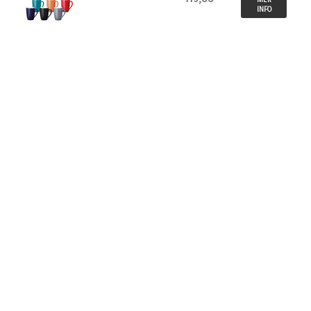
INFO
Tilbake
INFO
STARTSIDE
Betalingsbetingelser
Kontakt oss
Sitemap
Logg inn
KONTAKT OSS
BL Gaver & Profilering AS