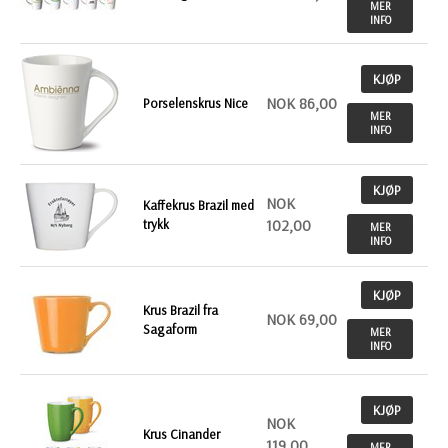
MER
INFO
KJØP
NOK 86,00
Porselenskrus Nice
MER
INFO
KJØP
NOK
Kaffekrus Brazil med
trykk
102,00
MER
INFO
KJØP
Krus Brazil fra
NOK 69,00
Sagaform
MER
INFO
KJØP
NOK
Krus Cinander
119,00
MER