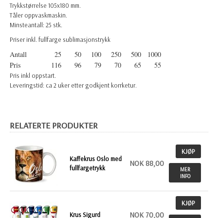
Trykkstørrelse 105x180 mm.
Tåler oppvaskmaskin.
Minsteantall: 25 stk.
Priser inkl. fullfarge sublimasjonstrykk
Antall
25
50
100
250
500
1000
Pris
116
96
79
70
65
55
Pris inkl oppstart.
Leveringstid: ca 2 uker etter godkjent korrketur.
RELATERTE PRODUKTER
KJØP
Kaffekrus Oslo med
NOK 88,00
fullfargetrykk
MER
INFO
KJØP
NOK 70,00
Krus Sigurd