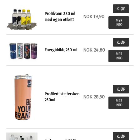
KJØP
Profilvann 330 ml
NOK 19,90
med egen etikett
MER
INFO
KJØP
NOK 24,60
Energidrikk, 250 ml
MER
INFO
KJØP
Profilert iste fersken
NOK 28,50
250ml
MER
INFO
KJØP