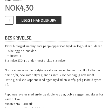
NOK
4,30
LEGG I HANDLEKURV
BESKRIVELSE
100% biologisk nedbrytbare pappkopper med trykk av logo eller budskap.
PLA belegg på innsiden.
Produsert i EU.
Størrelse 230 ml. er den mest brukte størrelsen.
Norge er en av verdens største kaffekonsumenter med ca. 9kg kaffe per
person/år, noe som betyr i gjennomsnitt 3 kopper daglig året rundt.
Dette gjør disse koppene med egen trykk til en selvfølgelig måte å synes
på.
Pappkrus leveres med enkle og doble vegger, doble vegger anbefales for
varm drikke.
Minsteantall: 500 stk.