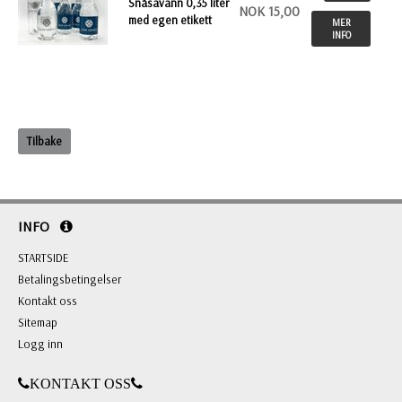
Snåsavann 0,35 liter
NOK 15,00
med egen etikett
MER
INFO
Tilbake
INFO
STARTSIDE
Betalingsbetingelser
Kontakt oss
Sitemap
Logg inn
KONTAKT OSS