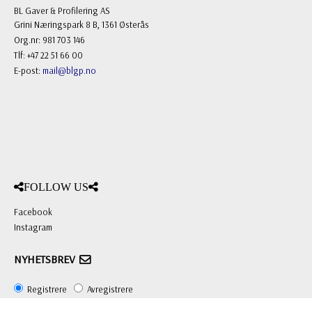
BL Gaver & Profilering AS
Grini Næringspark 8 B, 1361 Østerås
Org.nr: 981 703 146
Tlf: +47 22 51 66 00
E-post:
mail@blgp.no
FOLLOW US
Facebook
Instagram
NYHETSBREV
Registrere
Avregistrere