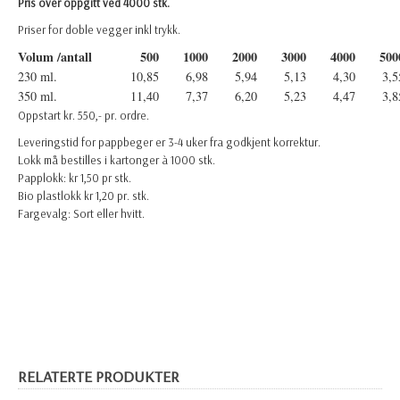
Pris over oppgitt ved 4000 stk.
Priser for doble vegger inkl trykk.
Volum /antall
500
1000
2000
3000
4000
500
230 ml.
10,85
6,98
5,94
5,13
4,30
3,5
350 ml.
11,40
7,37
6,20
5,23
4,47
3,8
Oppstart kr. 550,- pr. ordre.
Leveringstid for pappbeger er 3-4 uker fra godkjent korrektur.
Lokk må bestilles i kartonger à 1000 stk.
Papplokk: kr 1,50 pr stk.
Bio plastlokk kr 1,20 pr. stk.
Fargevalg: Sort eller hvitt.
RELATERTE PRODUKTER