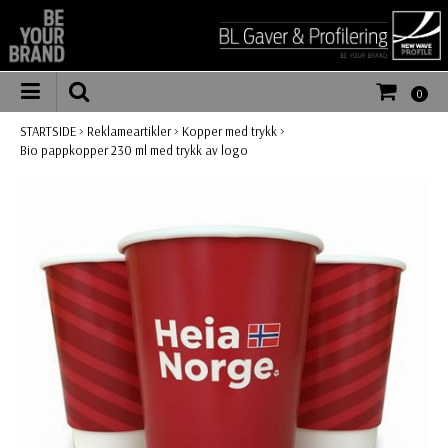
0
STARTSIDE
>
Reklameartikler
>
Kopper med trykk
>
Bio pappkopper 230 ml med trykk av logo