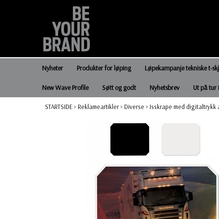
Nyheter
Produkter for løping
Løpekampanje tekniske t-sk
New Wave Profile
Søtt og godt
Nyhetsbrev
Ut på tur 
STARTSIDE
>
Reklameartikler
>
Diverse
>
Isskrape med digitaltrykk