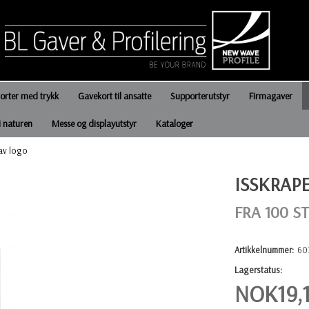
jorter med trykk
Gavekort til ansatte
Supporterutstyr
Firmagaver
i naturen
Messe og displayutstyr
Kataloger
 av logo
ISSKRAP
FRA 100 ST
Artikkelnummer:
60
Lagerstatus:
NOK
19,