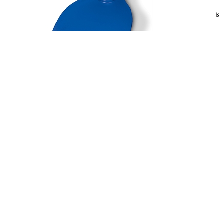
I
Tilbake
INFO
STARTSIDE
Betalingsbetingelser
Kontakt oss
Sitemap