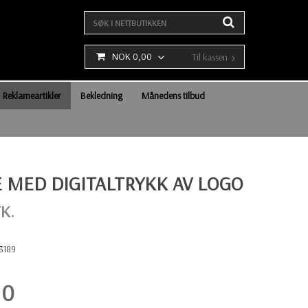
NOK 0,00
Til kassen
Reklameartikler
Bekledning
Månedens tilbud
E MED DIGITALTRYKK AV LOGO
K.
3189
10