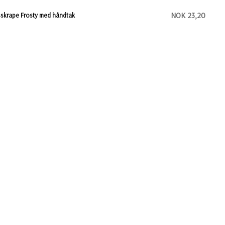
NOK 23,20
sskrape Frosty med håndtak
KONTAKT OSS
BL Gaver & Profilering AS
Grini Næringspark 8 B, 1361 Østerås
Org.nr: 981 703 146
Tlf: +47 22 51 66 00