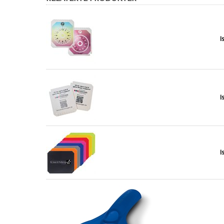
I
I
I