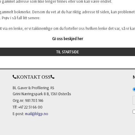
n gammel adresse som ikke lenger finnes eller som kan være endret.
gammelt bokmerke. Dersom du vet at du har riktig adresse til siden, kan probleme
. Prøv i så fall litt senere.
t via en lenke, er vi takknemlige om du forteller oss hvilken lenke det var, så vi k
Gi oss beskjed her
TIL STARTSIDE
KONTAKT OSS
BL Gaver & Profilering AS
Grini Næringspark 8 B, 1361 Østerås
Org.nr: 981 703 146
Tlf: +47 22 51 66 00
E-post:
mail@blgp.no