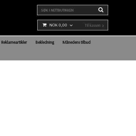
NOK 0,00
Til kassen
Reklameartikler
Bekledning
Månedens tilbud