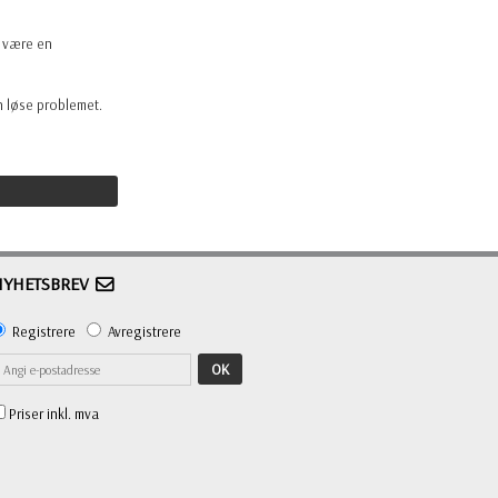
t være en
an løse problemet.
NYHETSBREV
Registrere
Avregistrere
OK
Priser inkl. mva