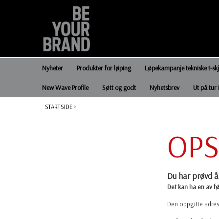
Nyheter
Produkter for løping
Løpekampanje tekniske t-sk
New Wave Profile
Søtt og godt
Nyhetsbrev
Ut på tur 
STARTSIDE
>
OPS
Du har prøvd å 
Det kan ha en av f
Den oppgitte adress