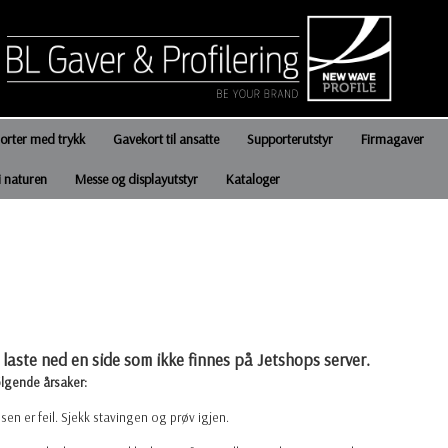
jorter med trykk
Gavekort til ansatte
Supporterutstyr
Firmagaver
i naturen
Messe og displayutstyr
Kataloger
laste ned en side som ikke finnes på Jetshops server.
ølgende årsaker:
en er feil. Sjekk stavingen og prøv igjen.