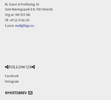
BL Gaver & Profilering AS
Grini Næringspark 8 B, 1361 Østerås
Org.nr: 981 703 146
Tlf: +47 22 51 66 00
E-post:
mail@blgp.no
FOLLOW US
Facebook
Instagram
NYHETSBREV
Registrere
Avregistrere