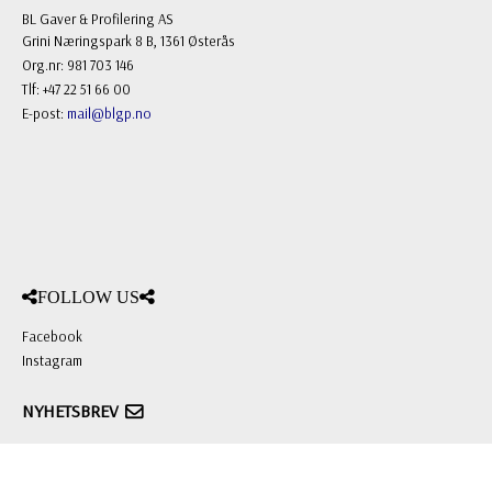
BL Gaver & Profilering AS
Grini Næringspark 8 B, 1361 Østerås
Org.nr: 981 703 146
Tlf: +47 22 51 66 00
E-post:
mail@blgp.no
FOLLOW US
Facebook
Instagram
NYHETSBREV
Registrere
Avregistrere