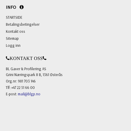
INFO
STARTSIDE
Betalingsbetingelser
Kontakt oss
Sitemap
Logg inn
KONTAKT OSS
BL Gaver & Profilering AS
Grini Næringspark 8 B, 1361 Østerås
Org.nr: 981 703 146
Tlf: +47 22 51 66 00
E-post:
mail@blgp.no