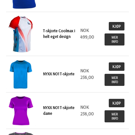
KJØP
NOK
T-skjorte Coolmax i
helt eget design
499,00
MER
INFO
KJØP
NOK
NYXX NO1 T-skjorte
236,00
MER
INFO
KJØP
NOK
NYXX NO1 T-skjorte
dame
236,00
MER
INFO