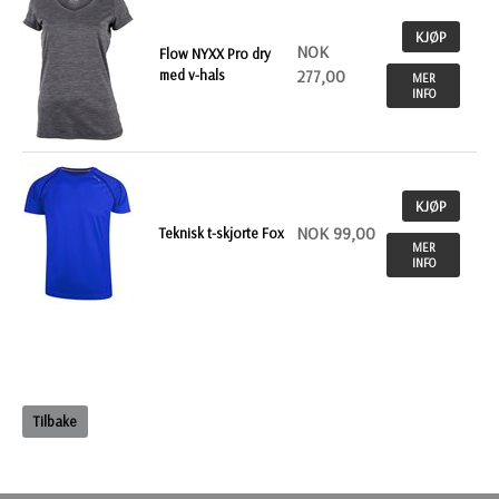
KJØP
NOK
Flow NYXX Pro dry
med v-hals
277,00
MER
INFO
KJØP
NOK 99,00
Teknisk t-skjorte Fox
MER
INFO
Tilbake