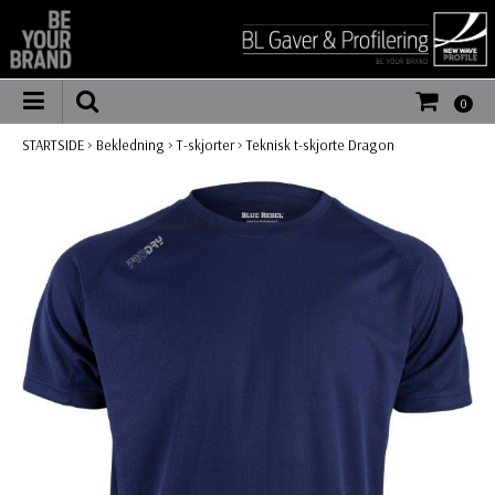
0
STARTSIDE
>
Bekledning
>
T-skjorter
>
Teknisk t-skjorte Dragon