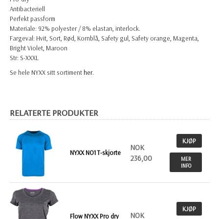
Antibacteriell
Perfekt passform
Materiale: 92% polyester / 8% elastan, interlock.
Fargeval:
Hvit, Sort, Rød, Kornblå, Safety gul, Safety orange, Magenta,
Bright Violet, Maroon
Str: S-XXXL
Se hele NYXX sitt sortiment
her.
RELATERTE PRODUKTER
KJØP
NOK
NYXX NO1 T-skjorte
236,00
MER
INFO
KJØP
NOK
Flow NYXX Pro dry