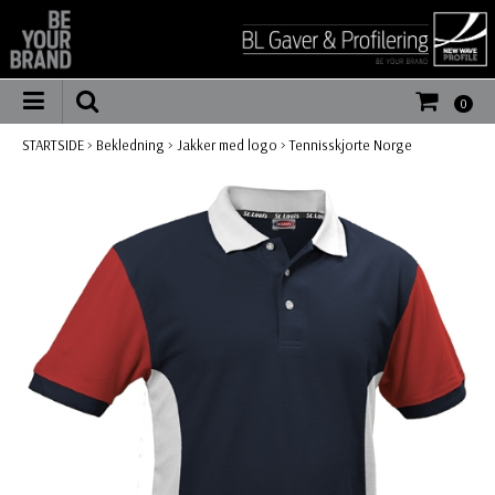
0
STARTSIDE
>
Bekledning
>
Jakker med logo
>
Tennisskjorte Norge