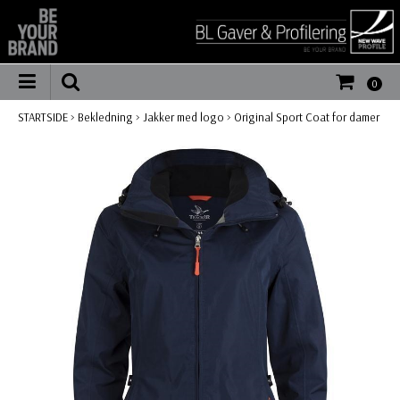
0
STARTSIDE
>
Bekledning
>
Jakker med logo
>
Original Sport Coat for damer