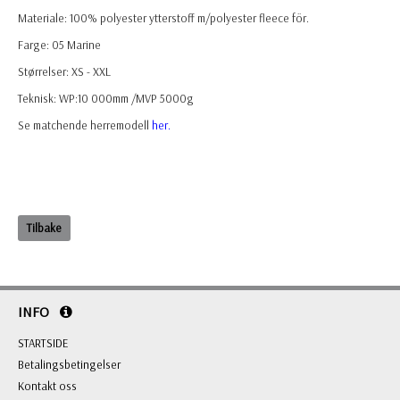
Materiale:
100% polyester ytterstoff m/polyester fleece för.
Farge:
05 Marine
Størrelser:
XS - XXL
Teknisk:
WP:10 000mm /MVP 5000g
Se matchende herremodell
her.
Tilbake
INFO
STARTSIDE
Betalingsbetingelser
Kontakt oss