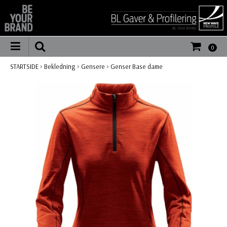
0
STARTSIDE
>
Bekledning
>
Gensere
>
Genser Base dame