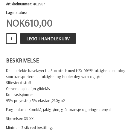
Artikkelnummer:
402987
Lagerstatus:
NOK
610,00
LEGG I HANDLEKURV
BESKRIVELSE
Den perfekte baselayer fra Stormtech med H2X-DRY® fuktighetsteknologi
som transporterer ut fuktighet og holder deg varm og tørr.
Slitesterkt stoff
Omvendt spiral 1/4 glidelås
Kontrastsømmer
95% polyester/ 5% elastan ,240gm2
Farger dame: Kornblå, jaktgrønn, grå, oransje og bringebærrød
Størrelser: XS-XXL
Minimum 3 stk ved bestilling.