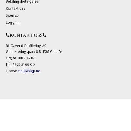
Betalingsbetingelser
Kontakt oss
Sitemap
Logg inn
KONTAKT OSS
BL Gaver & Profilering AS
Grini Næringspark 8 B, 1361 Østerås
Org.nr: 981 703 146
Tlf: +47 22 51 66 00
E-post:
mail@blgp.no
FOLLOW US
Facebook